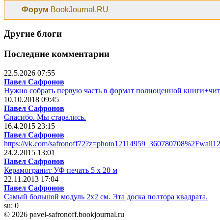
Форум
BookJournal.RU
Другие блоги
Последние комментарии
22.5.2026 07:55
Павел Сафронов
Нужно собрать первую часть в формат полноценной книги+чит
10.10.2018 09:45
Павел Сафронов
Спасибо. Мы старались.
16.4.2015 23:15
Павел Сафронов
https://vk.com/safronoff72?z=photo12114959_360780708%2Fwall1
24.2.2015 13:01
Павел Сафронов
Керамогранит УФ печать 5 х 20 м
22.11.2013 17:04
Павел Сафронов
Самый большой модуль 2х2 см. Эта доска полтора квадрата.
su:
0
© 2026 pavel-safronoff.bookjournal.ru